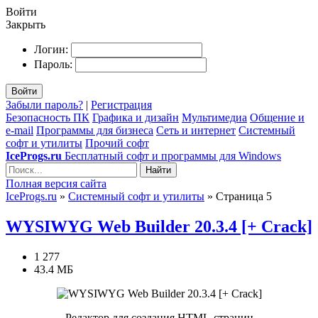
Войти
Закрыть
Логин:
Пароль:
Войти
Забыли пароль?
|
Регистрация
Безопасность ПК
Графика и дизайн
Мультимедиа
Общение и
e-mail
Программы для бизнеса
Сеть и интернет
Системный
софт и утилиты
Прочий софт
IceProgs.ru
Бесплатный софт и программы для Windows
Найти
Полная версия сайта
IceProgs.ru
»
Системный софт и утилиты
» Страница 5
WYSIWYG Web Builder 20.3.4 [+ Crack]
1 277
43.4 МБ
Редактор для создания HTML-страниц