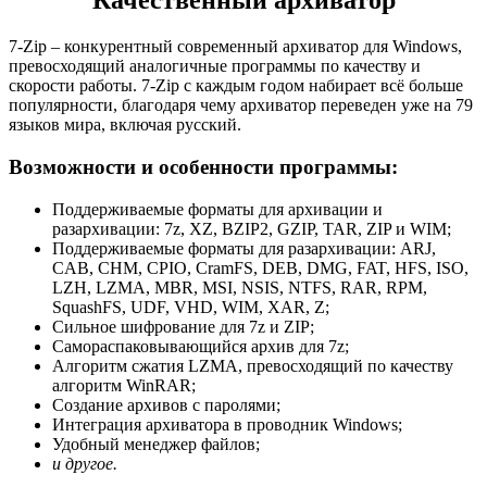
Качественный архиватор
7-Zip – конкурентный современный архиватор для Windows,
превосходящий аналогичные программы по качеству и
скорости работы. 7-Zip с каждым годом набирает всё больше
популярности, благодаря чему архиватор переведен уже на 79
языков мира, включая русский.
Возможности и особенности программы:
Поддерживаемые форматы для архивации и
разархивации: 7z, XZ, BZIP2, GZIP, TAR, ZIP и WIM;
Поддерживаемые форматы для разархивации: ARJ,
CAB, CHM, CPIO, CramFS, DEB, DMG, FAT, HFS, ISO,
LZH, LZMA, MBR, MSI, NSIS, NTFS, RAR, RPM,
SquashFS, UDF, VHD, WIM, XAR, Z;
Сильное шифрование для 7z и ZIP;
Самораспаковывающийся архив для 7z;
Алгоритм сжатия LZMA, превосходящий по качеству
алгоритм WinRAR;
Создание архивов с паролями;
Интеграция архиватора в проводник Windows;
Удобный менеджер файлов;
и другое.