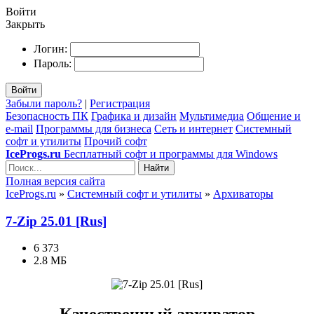
Войти
Закрыть
Логин:
Пароль:
Войти
Забыли пароль?
|
Регистрация
Безопасность ПК
Графика и дизайн
Мультимедиа
Общение и
e-mail
Программы для бизнеса
Сеть и интернет
Системный
софт и утилиты
Прочий софт
IceProgs.ru
Бесплатный софт и программы для Windows
Найти
Полная версия сайта
IceProgs.ru
»
Системный софт и утилиты
»
Архиваторы
7-Zip 25.01 [Rus]
6 373
2.8 МБ