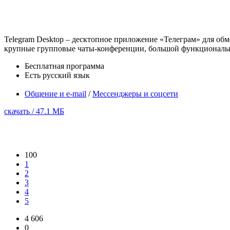
Telegram Desktop – десктопное приложение «Телеграм» для о
крупные групповые чаты-конференции, большой функционально
Бесплатная программа
Есть русский язык
Общение и e-mail
/
Мессенджеры и соцсети
скачать / 47.1 МБ
100
1
2
3
4
5
4 606
0