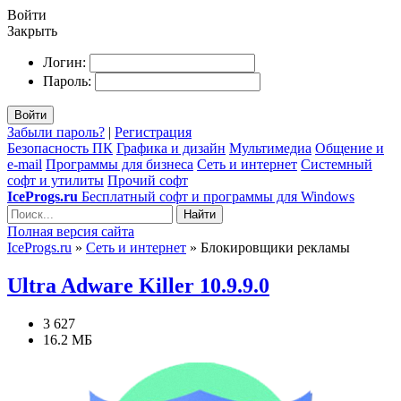
Войти
Закрыть
Логин:
Пароль:
Войти
Забыли пароль?
|
Регистрация
Безопасность ПК
Графика и дизайн
Мультимедиа
Общение и
e-mail
Программы для бизнеса
Сеть и интернет
Системный
софт и утилиты
Прочий софт
IceProgs.ru
Бесплатный софт и программы для Windows
Найти
Полная версия сайта
IceProgs.ru
»
Сеть и интернет
» Блокировщики рекламы
Ultra Adware Killer 10.9.9.0
3 627
16.2 МБ