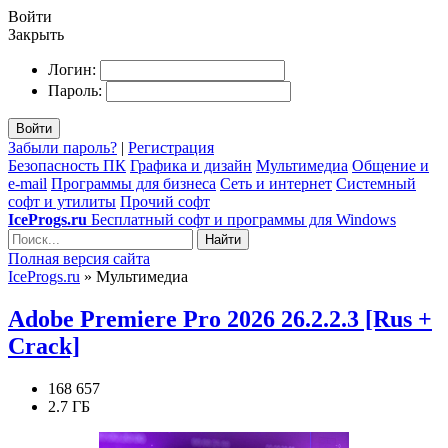
Войти
Закрыть
Логин:
Пароль:
Войти
Забыли пароль?
|
Регистрация
Безопасность ПК
Графика и дизайн
Мультимедиа
Общение и
e-mail
Программы для бизнеса
Сеть и интернет
Системный
софт и утилиты
Прочий софт
IceProgs.ru
Бесплатный софт и программы для Windows
Найти
Полная версия сайта
IceProgs.ru
» Мультимедиа
Adobe Premiere Pro 2026 26.2.2.3 [Rus +
Crack]
168 657
2.7 ГБ