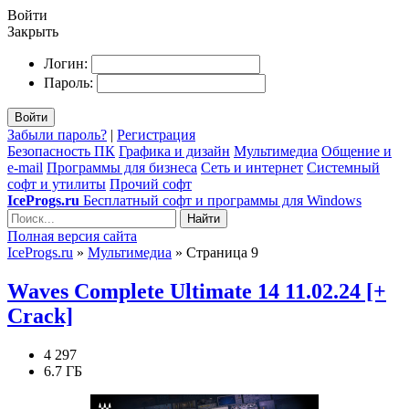
Войти
Закрыть
Логин:
Пароль:
Войти
Забыли пароль?
|
Регистрация
Безопасность ПК
Графика и дизайн
Мультимедиа
Общение и
e-mail
Программы для бизнеса
Сеть и интернет
Системный
софт и утилиты
Прочий софт
IceProgs.ru
Бесплатный софт и программы для Windows
Найти
Полная версия сайта
IceProgs.ru
»
Мультимедиа
» Страница 9
Waves Complete Ultimate 14 11.02.24 [+
Crack]
4 297
6.7 ГБ