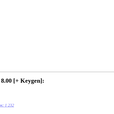
8.00 [+ Keygen]:
к: 1 232