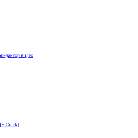
р
редактор видео
[+ Crack]