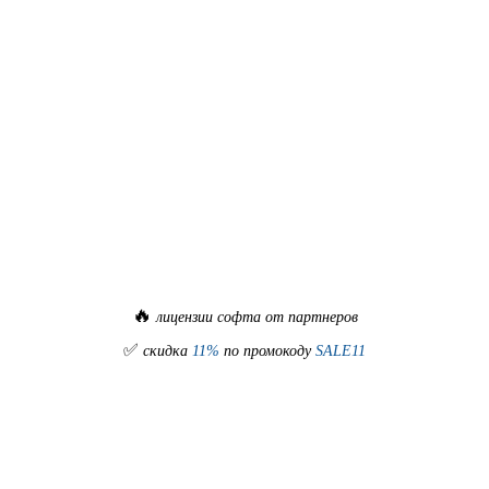
🔥
лицензии софта от партнеров
✅
скидка
11%
по промокоду
SALE11