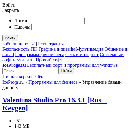
Войти
Закрыть
Логин:
Пароль:
Войти
Забыли пароль?
|
Регистрация
Безопасность ПК
Графика и дизайн
Мультимедиа
Общение и
e-mail
Программы для бизнеса
Сеть и интернет
Системный
софт и утилиты
Прочий софт
IceProgs.ru
Бесплатный софт и программы для Windows
Найти
Полная версия сайта
IceProgs.ru
»
Программы для бизнеса
» Управление базами
данных
Valentina Studio Pro 16.3.1 [Rus +
Keygen]
251
143 МБ