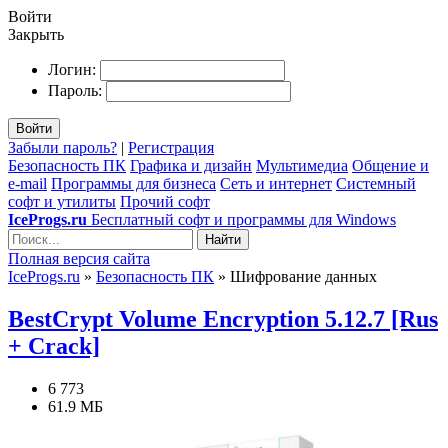
Войти
Закрыть
Логин:
Пароль:
Войти
Забыли пароль?
|
Регистрация
Безопасность ПК
Графика и дизайн
Мультимедиа
Общение и
e-mail
Программы для бизнеса
Сеть и интернет
Системный
софт и утилиты
Прочий софт
IceProgs.ru
Бесплатный софт и программы для Windows
Найти
Полная версия сайта
IceProgs.ru
»
Безопасность ПК
» Шифрование данных
BestCrypt Volume Encryption 5.12.7 [Rus
+ Crack]
6 773
61.9 МБ