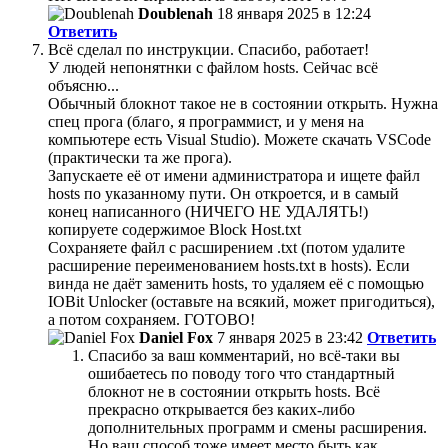
Doublenah
18 января 2025 в 12:24
Ответить
Всё сделал по инструкции. Спасибо, работает!
У людей непонятнки с файлом hosts. Сейчас всё
объясню...
Обычный блокнот такое не в состоянии открыть. Нужна
спец прога (благо, я программист, и у меня на
компьютере есть Visual Studio). Можете скачать VSCode
(практически та же прога).
Запускаете её от имени администратора и ищете файл
hosts по указанному пути. Он откроется, и в самый
конец написанного (НИЧЕГО НЕ УДАЛЯТЬ!)
копируете содержимое Block Host.txt
Сохраняете файл с расширением .txt (потом удалите
расширение переименованием hosts.txt в hosts). Если
винда не даёт заменить hosts, то удаляем её с помощью
IOBit Unlocker (оставьте на всякий, может пригодиться),
а потом сохраняем. ГОТОВО!
Daniel Fox
7 января 2025 в 23:42
Ответить
Спасибо за ваш комментарий, но всё-таки вы
ошибаетесь по поводу того что стандартный
блокнот не в состоянии открыть hosts. Всё
прекрасно открывается без каких-либо
дополнительных программ и смены расширения.
Но ваш способ тоже имеет место быть как