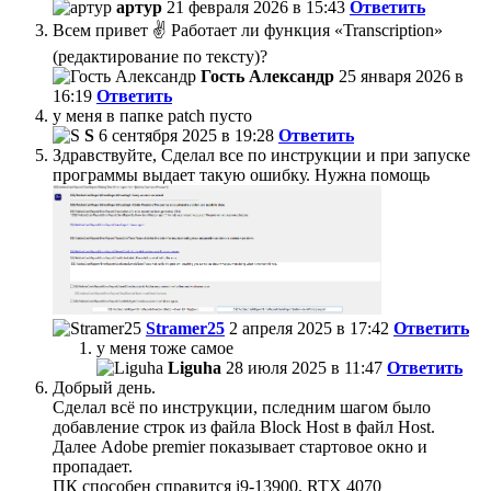
артур
21 февраля 2026 в 15:43
Ответить
Всем привет ✌️ Работает ли функция «Transcription»
(редактирование по тексту)?
Гость Александр
25 января 2026 в
16:19
Ответить
у меня в папке patch пусто
S
6 сентября 2025 в 19:28
Ответить
Здравствуйте, Сделал все по инструкции и при запуске
программы выдает такую ошибку. Нужна помощь
Stramer25
2 апреля 2025 в 17:42
Ответить
у меня тоже самое
Liguha
28 июля 2025 в 11:47
Ответить
Добрый день.
Сделал всё по инструкции, пследним шагом было
добавление строк из файла Block Host в файл Host.
Далее Adobe premier показывает стартовое окно и
пропадает.
ПК способен справится i9-13900, RTX 4070