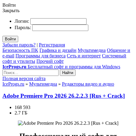
Войти
Закрыть
Логин:
Пароль:
Войти
Забыли пароль?
|
Регистрация
Безопасность ПК
Графика и дизайн
Мультимедиа
Общение и
e-mail
Программы для бизнеса
Сеть и интернет
Системный
софт и утилиты
Прочий софт
IceProgs.ru
Бесплатный софт и программы для Windows
Найти
Полная версия сайта
IceProgs.ru
»
Мультимедиа
»
Редакторы видео и аудио
Adobe Premiere Pro 2026 26.2.2.3 [Rus + Crack]
168 593
2.7 ГБ