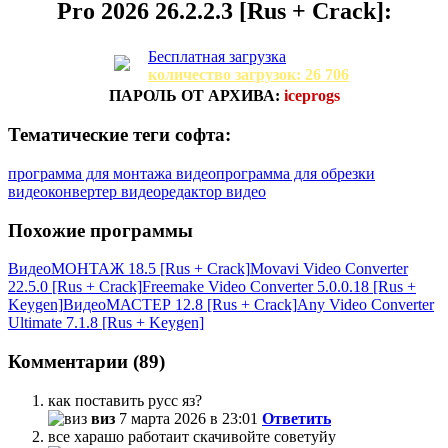
Pro 2026 26.2.2.3 [Rus + Crack]:
Бесплатная загрузка
количество загрузок: 26 706
ПАРОЛЬ ОТ АРХИВА:
iceprogs
Тематические теги софта:
программа для монтажа видео
программа для обрезки
видео
конвертер видео
редактор видео
Похожие программы
ВидеоМОНТАЖ 18.5 [Rus + Crack]
Movavi Video Converter
22.5.0 [Rus + Crack]
Freemake Video Converter 5.0.0.18 [Rus +
Keygen]
ВидеоМАСТЕР 12.8 [Rus + Crack]
Any Video Converter
Ultimate 7.1.8 [Rus + Keygen]
Комментарии (89)
как поставить русс яз?
виз
7 марта 2026 в 23:01
Ответить
все харашо работаит скачивойте советуйу