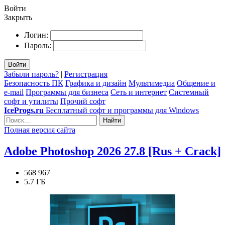
Войти
Закрыть
Логин:
Пароль:
Войти
Забыли пароль?
|
Регистрация
Безопасность ПК
Графика и дизайн
Мультимедиа
Общение и
e-mail
Программы для бизнеса
Сеть и интернет
Системный
софт и утилиты
Прочий софт
IceProgs.ru
Бесплатный софт и программы для Windows
Найти
Полная версия сайта
Adobe Photoshop 2026 27.8 [Rus + Crack]
568 967
5.7 ГБ