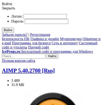
Войти
Закрыть
Логин:
Пароль:
Войти
Забыли пароль?
|
Регистрация
Безопасность ПК
Графика и дизайн
Мультимедиа
Общение и
e-mail
Программы для бизнеса
Сеть и интернет
Системный
софт и утилиты
Прочий софт
IceProgs.ru
Бесплатный софт и программы для Windows
Найти
Полная версия сайта
AIMP 5.40.2700 [Rus]
3 489
31.9 МБ