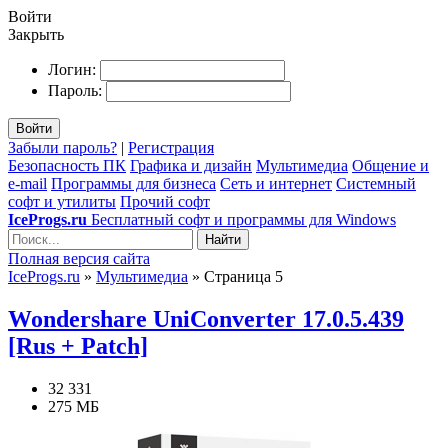
Войти
Закрыть
Логин:
Пароль:
Войти
Забыли пароль?
|
Регистрация
Безопасность ПК
Графика и дизайн
Мультимедиа
Общение и
e-mail
Программы для бизнеса
Сеть и интернет
Системный
софт и утилиты
Прочий софт
IceProgs.ru
Бесплатный софт и программы для Windows
Найти
Полная версия сайта
IceProgs.ru
»
Мультимедиа
» Страница 5
Wondershare UniConverter 17.0.5.439
[Rus + Patch]
32 331
275 МБ