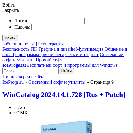
Войти
Закрыть
Логин:
Пароль:
Войти
Забыли пароль?
|
Регистрация
Безопасность ПК
Графика и дизайн
Мультимедиа
Общение и
e-mail
Программы для бизнеса
Сеть и интернет
Системный
софт и утилиты
Прочий софт
IceProgs.ru
Бесплатный софт и программы для Windows
Найти
Полная версия сайта
IceProgs.ru
»
Системный софт и утилиты
» Страница 9
WinCatalog 2024.14.1.728 [Rus + Patch]
3 725
97 МБ