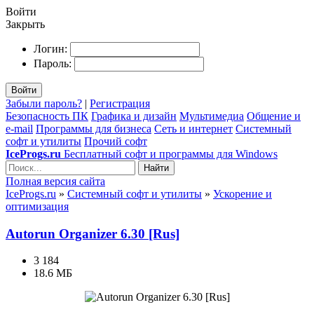
Войти
Закрыть
Логин:
Пароль:
Войти
Забыли пароль?
|
Регистрация
Безопасность ПК
Графика и дизайн
Мультимедиа
Общение и
e-mail
Программы для бизнеса
Сеть и интернет
Системный
софт и утилиты
Прочий софт
IceProgs.ru
Бесплатный софт и программы для Windows
Найти
Полная версия сайта
IceProgs.ru
»
Системный софт и утилиты
»
Ускорение и
оптимизация
Autorun Organizer 6.30 [Rus]
3 184
18.6 МБ