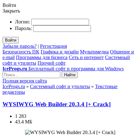
Войти
Закрыть
Логин:
Пароль:
Войти
Забыли пароль?
|
Регистрация
Безопасность ПК
Графика и дизайн
Мультимедиа
Общение и
e-mail
Программы для бизнеса
Сеть и интернет
Системный
софт и утилиты
Прочий софт
IceProgs.ru
Бесплатный софт и программы для Windows
Найти
Полная версия сайта
IceProgs.ru
»
Системный софт и утилиты
»
Текстовые
редакторы
WYSIWYG Web Builder 20.3.4 [+ Crack]
1 283
43.4 МБ