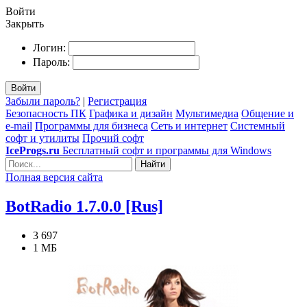
Войти
Закрыть
Логин:
Пароль:
Войти
Забыли пароль?
|
Регистрация
Безопасность ПК
Графика и дизайн
Мультимедиа
Общение и
e-mail
Программы для бизнеса
Сеть и интернет
Системный
софт и утилиты
Прочий софт
IceProgs.ru
Бесплатный софт и программы для Windows
Найти
Полная версия сайта
BotRadio 1.7.0.0 [Rus]
3 697
1 МБ