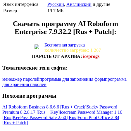
Язык интерфейса
Русский
,
Английский
и другие
Размер
19.7 МБ
Скачать программу
AI Roboform
Enterprise 7.9.32.2 [Rus + Patch]:
Бесплатная загрузка
количество загрузок: 1 267
ПАРОЛЬ ОТ АРХИВА:
iceprogs
Тематические теги софта:
менеджер паролей
программа для заполнения форм
программа
для хранения паролей
Похожие программы
AI Roboform Business 8.6.6.6 [Rus + Crack]
Sticky Password
Premium 8.2.8.17 [Rus + Key]
Icecream Password Manager 1.16
[Rus]
KeePass Password Safe 2.60 [Rus]
Form Pilot Office 2.84
[Rus + Patch]