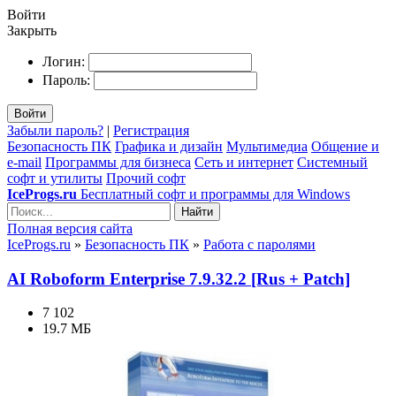
Войти
Закрыть
Логин:
Пароль:
Войти
Забыли пароль?
|
Регистрация
Безопасность ПК
Графика и дизайн
Мультимедиа
Общение и
e-mail
Программы для бизнеса
Сеть и интернет
Системный
софт и утилиты
Прочий софт
IceProgs.ru
Бесплатный софт и программы для Windows
Найти
Полная версия сайта
IceProgs.ru
»
Безопасность ПК
»
Работа с паролями
AI Roboform Enterprise 7.9.32.2 [Rus + Patch]
7 102
19.7 МБ