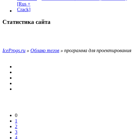
Статистика сайта
IceProgs.ru
»
Облако тегов
» программа для проектирования
0
1
2
3
4