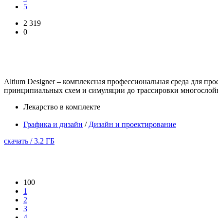
5
2 319
0
Altium Designer – комплексная профессиональная среда для пр
принципиальных схем и симуляции до трассировки многослойн
Лекарство в комплекте
Графика и дизайн
/
Дизайн и проектирование
скачать / 3.2 ГБ
100
1
2
3
4