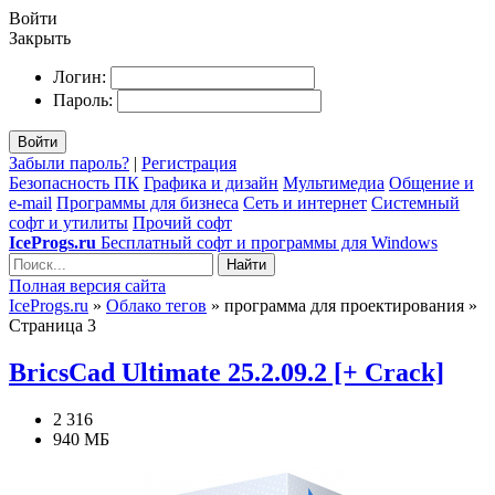
Войти
Закрыть
Логин:
Пароль:
Войти
Забыли пароль?
|
Регистрация
Безопасность ПК
Графика и дизайн
Мультимедиа
Общение и
e-mail
Программы для бизнеса
Сеть и интернет
Системный
софт и утилиты
Прочий софт
IceProgs.ru
Бесплатный софт и программы для Windows
Найти
Полная версия сайта
IceProgs.ru
»
Облако тегов
» программа для проектирования »
Страница 3
BricsCad Ultimate 25.2.09.2 [+ Crack]
2 316
940 МБ