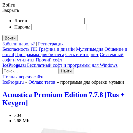
Войти
Закрыть
Логин:
Пароль:
Войти
Забыли пароль?
|
Регистрация
Безопасность ПК
Графика и дизайн
Мультимедиа
Общение и
e-mail
Программы для бизнеса
Сеть и интернет
Системный
софт и утилиты
Прочий софт
IceProgs.ru
Бесплатный софт и программы для Windows
Найти
Полная версия сайта
IceProgs.ru
»
Облако тегов
» программа для обрезки музыки
Acoustica Premium Edition 7.7.8 [Rus +
Keygen]
304
268 МБ