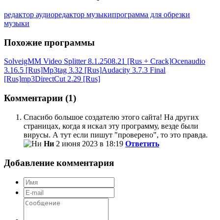
редактор аудио
редактор музыки
программа для обрезки
музыки
Похожие программы
SolveigMM Video Splitter 8.1.2508.21 [Rus + Crack]
Ocenaudio
3.16.5 [Rus]
Mp3tag 3.32 [Rus]
Audacity 3.7.3 Final
[Rus]
mp3DirectCut 2.29 [Rus]
Комментарии (1)
Спасибо большое создателю этого сайта! На других
страницах, когда я искал эту программу, везде были
вирусы. А тут если пишут "проверено", то это правда.
Ни
2 июня 2023 в 18:19
Ответить
Добавление комментария