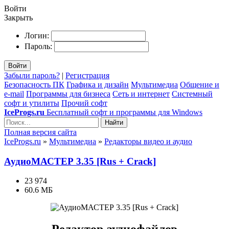
Войти
Закрыть
Логин:
Пароль:
Войти
Забыли пароль?
|
Регистрация
Безопасность ПК
Графика и дизайн
Мультимедиа
Общение и
e-mail
Программы для бизнеса
Сеть и интернет
Системный
софт и утилиты
Прочий софт
IceProgs.ru
Бесплатный софт и программы для Windows
Найти
Полная версия сайта
IceProgs.ru
»
Мультимедиа
»
Редакторы видео и аудио
АудиоМАСТЕР 3.35 [Rus + Crack]
23 974
60.6 МБ