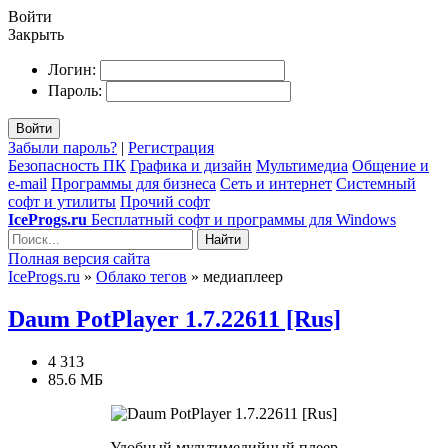
Войти
Закрыть
Логин:
Пароль:
Войти
Забыли пароль?
|
Регистрация
Безопасность ПК
Графика и дизайн
Мультимедиа
Общение и
e-mail
Программы для бизнеса
Сеть и интернет
Системный
софт и утилиты
Прочий софт
IceProgs.ru
Бесплатный софт и программы для Windows
Найти
Полная версия сайта
IceProgs.ru
»
Облако тегов
» медиаплеер
Daum PotPlayer 1.7.22611 [Rus]
4 313
85.6 МБ
Удобный мультимедийный плеер