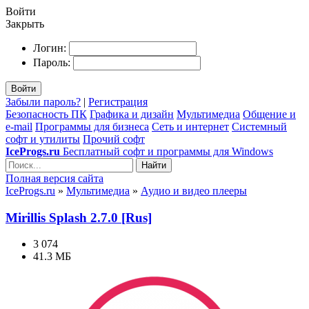
Войти
Закрыть
Логин:
Пароль:
Войти
Забыли пароль?
|
Регистрация
Безопасность ПК
Графика и дизайн
Мультимедиа
Общение и
e-mail
Программы для бизнеса
Сеть и интернет
Системный
софт и утилиты
Прочий софт
IceProgs.ru
Бесплатный софт и программы для Windows
Найти
Полная версия сайта
IceProgs.ru
»
Мультимедиа
»
Аудио и видео плееры
Mirillis Splash 2.7.0 [Rus]
3 074
41.3 МБ