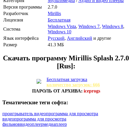
Категория
Мультимедиа
/
Аудио и видео плееры
Версия программы
2.7.0
Разработчик
Mirillis
Лицензия
Бесплатная
Windows Vista
,
Windows 7
,
Windows 8
,
Система
Windows 10
Язык интерфейса
Русский
,
Английский
и другие
Размер
41.3 МБ
Скачать программу
Mirillis Splash 2.7.0
[Rus]:
Бесплатная загрузка
количество загрузок: 666
ПАРОЛЬ ОТ АРХИВА:
iceprogs
Тематические теги софта:
проигрыватель видео
программа для просмотра
видео
программа для просмотра
фильмов
видеоплеер
медиаплеер