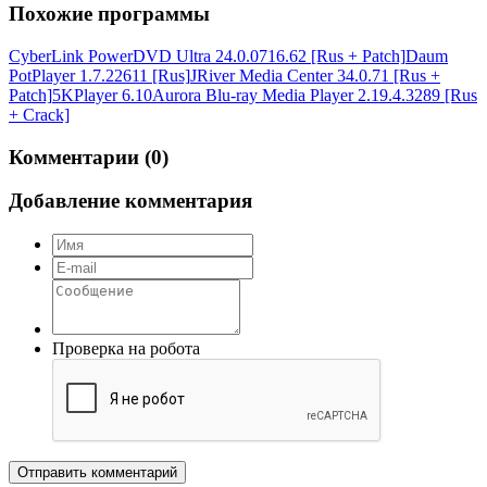
Похожие программы
CyberLink PowerDVD Ultra 24.0.0716.62 [Rus + Patch]
Daum
PotPlayer 1.7.22611 [Rus]
JRiver Media Center 34.0.71 [Rus +
Patch]
5KPlayer 6.10
Aurora Blu-ray Media Player 2.19.4.3289 [Rus
+ Crack]
Комментарии (0)
Добавление комментария
Проверка на робота
Отправить комментарий