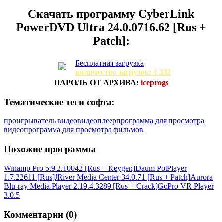
Скачать программу
CyberLink
PowerDVD Ultra 24.0.0716.62 [Rus +
Patch]:
Бесплатная загрузка
количество загрузок: 1 332
ПАРОЛЬ ОТ АРХИВА:
iceprogs
Тематические теги софта:
проигрыватель видео
видеоплеер
программа для просмотра
видео
программа для просмотра фильмов
Похожие программы
Winamp Pro 5.9.2.10042 [Rus + Keygen]
Daum PotPlayer
1.7.22611 [Rus]
JRiver Media Center 34.0.71 [Rus + Patch]
Aurora
Blu-ray Media Player 2.19.4.3289 [Rus + Crack]
GoPro VR Player
3.0.5
Комментарии (0)