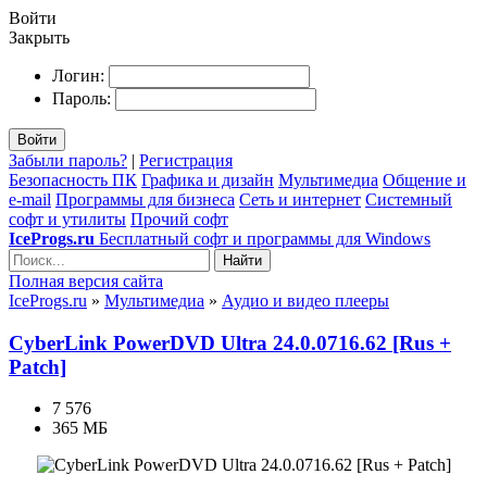
Войти
Закрыть
Логин:
Пароль:
Войти
Забыли пароль?
|
Регистрация
Безопасность ПК
Графика и дизайн
Мультимедиа
Общение и
e-mail
Программы для бизнеса
Сеть и интернет
Системный
софт и утилиты
Прочий софт
IceProgs.ru
Бесплатный софт и программы для Windows
Найти
Полная версия сайта
IceProgs.ru
»
Мультимедиа
»
Аудио и видео плееры
CyberLink PowerDVD Ultra 24.0.0716.62 [Rus +
Patch]
7 576
365 МБ