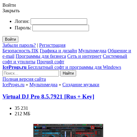
Войти
Закрыть
Логин:
Пароль:
Войти
Забыли пароль?
|
Регистрация
Безопасность ПК
Графика и дизайн
Мультимедиа
Общение и
e-mail
Программы для бизнеса
Сеть и интернет
Системный
софт и утилиты
Прочий софт
IceProgs.ru
Бесплатный софт и программы для Windows
Найти
Полная версия сайта
IceProgs.ru
»
Мультимедиа
»
Создание музыки
Virtual DJ Pro 8.5.7921 [Rus + Key]
35 231
212 МБ