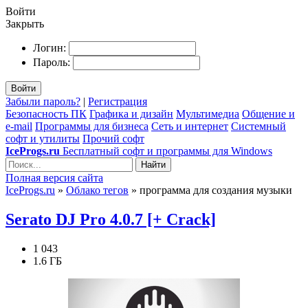
Войти
Закрыть
Логин:
Пароль:
Войти
Забыли пароль?
|
Регистрация
Безопасность ПК
Графика и дизайн
Мультимедиа
Общение и
e-mail
Программы для бизнеса
Сеть и интернет
Системный
софт и утилиты
Прочий софт
IceProgs.ru
Бесплатный софт и программы для Windows
Найти
Полная версия сайта
IceProgs.ru
»
Облако тегов
» программа для создания музыки
Serato DJ Pro 4.0.7 [+ Crack]
1 043
1.6 ГБ