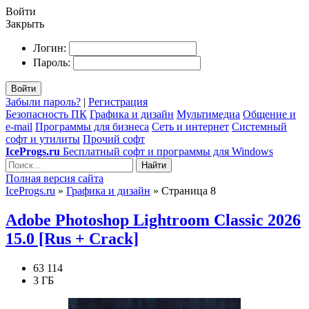
Войти
Закрыть
Логин:
Пароль:
Войти
Забыли пароль?
|
Регистрация
Безопасность ПК
Графика и дизайн
Мультимедиа
Общение и
e-mail
Программы для бизнеса
Сеть и интернет
Системный
софт и утилиты
Прочий софт
IceProgs.ru
Бесплатный софт и программы для Windows
Найти
Полная версия сайта
IceProgs.ru
»
Графика и дизайн
» Страница 8
Adobe Photoshop Lightroom Classic 2026
15.0 [Rus + Crack]
63 114
3 ГБ