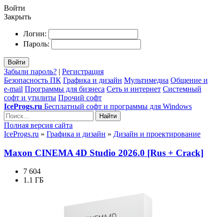
Войти
Закрыть
Логин:
Пароль:
Войти
Забыли пароль?
|
Регистрация
Безопасность ПК
Графика и дизайн
Мультимедиа
Общение и
e-mail
Программы для бизнеса
Сеть и интернет
Системный
софт и утилиты
Прочий софт
IceProgs.ru
Бесплатный софт и программы для Windows
Найти
Полная версия сайта
IceProgs.ru
»
Графика и дизайн
»
Дизайн и проектирование
Maxon CINEMA 4D Studio 2026.0 [Rus + Crack]
7 604
1.1 ГБ