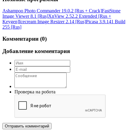
Ashampoo Photo Commander 19.0.2 [Rus + Crack]
FastStone
Image Viewer 8.1 [Rus]
XnView 2.52.2 Extended [Rus +
Keygen]
Icecream Image Resizer 2.14 [Rus]
Picasa 3.9.141 Build
255 [Rus]
Комментарии (0)
Добавление комментария
Проверка на робота
Отправить комментарий