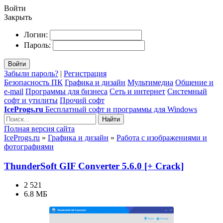
Войти
Закрыть
Логин:
Пароль:
Войти
Забыли пароль?
|
Регистрация
Безопасность ПК
Графика и дизайн
Мультимедиа
Общение и
e-mail
Программы для бизнеса
Сеть и интернет
Системный
софт и утилиты
Прочий софт
IceProgs.ru
Бесплатный софт и программы для Windows
Найти
Полная версия сайта
IceProgs.ru
»
Графика и дизайн
»
Работа с изображениями и
фотографиями
ThunderSoft GIF Converter 5.6.0 [+ Crack]
2 521
6.8 МБ