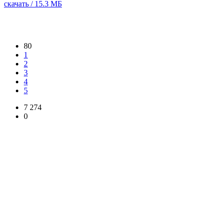
скачать / 15.3 МБ
80
1
2
3
4
5
7 274
0