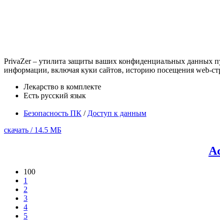
PrivaZer – утилита защиты ваших конфиденциальных данных п
информации, включая куки сайтов, историю посещения web-страни
Лекарство в комплекте
Есть русский язык
Безопасность ПК
/
Доступ к данным
скачать / 14.5 МБ
Ac
100
1
2
3
4
5