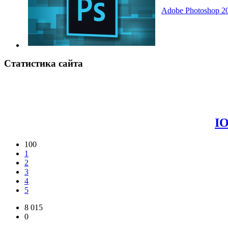
Adobe Photoshop 20
Статистика сайта
IO
100
1
2
3
4
5
8 015
0