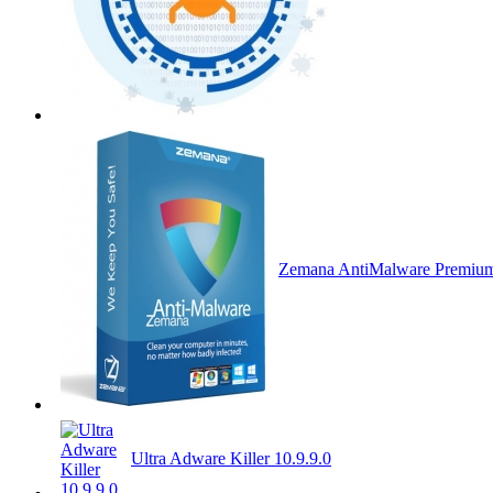
Zemana AntiMalware Premium 
Ultra Adware Killer 10.9.9.0