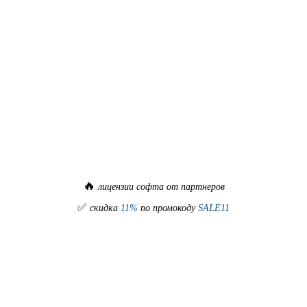
🔥
лицензии софта от партнеров
✅
скидка
11%
по промокоду
SALE11