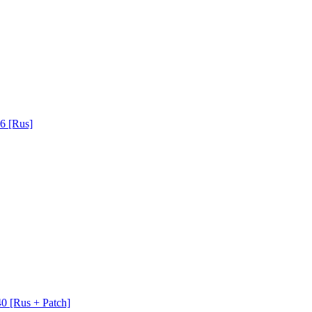
6 [Rus]
0 [Rus + Patch]