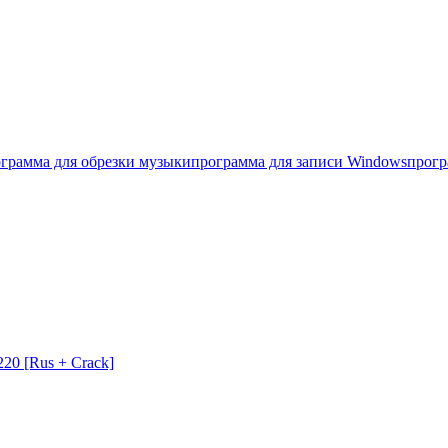
грамма для обрезки музыки
программа для записи Windows
прогр
20 [Rus + Crack]