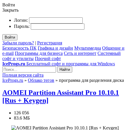
Войти
Закрыть
Логин:
Пароль:
Войти
Забыли пароль?
|
Регистрация
Безопасность ПК
Графика и дизайн
Мультимедиа
Общение и
e-mail
Программы для бизнеса
Сеть и интернет
Системный
софт и утилиты
Прочий софт
IceProgs.ru
Бесплатный софт и программы для Windows
Найти
Полная версия сайта
IceProgs.ru
»
Облако тегов
» программа для разделения диска
AOMEI Partition Assistant Pro 10.10.1
[Rus + Keygen]
126 056
83.6 МБ