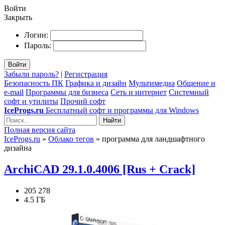
Войти
Закрыть
Логин:
Пароль:
Войти
Забыли пароль?
|
Регистрация
Безопасность ПК
Графика и дизайн
Мультимедиа
Общение и
e-mail
Программы для бизнеса
Сеть и интернет
Системный
софт и утилиты
Прочий софт
IceProgs.ru
Бесплатный софт и программы для Windows
Найти
Полная версия сайта
IceProgs.ru
»
Облако тегов
» программа для ландшафтного
дизайна
ArchiCAD 29.1.0.4006 [Rus + Crack]
205 278
4.5 ГБ