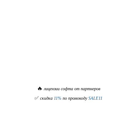
🔥
лицензии софта от партнеров
✅
скидка
11%
по промокоду
SALE11