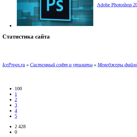
Adobe Photoshop 20
Статистика сайта
IceProgs.ru
»
Системный софт и утилиты
»
Менеджеры файлов
100
1
2
3
4
5
2 428
0