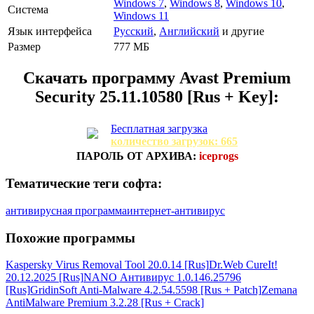
Windows 7
,
Windows 8
,
Windows 10
,
Система
Windows 11
Язык интерфейса
Русский
,
Английский
и другие
Размер
777 МБ
Скачать программу
Avast Premium
Security 25.11.10580 [Rus + Key]:
Бесплатная загрузка
количество загрузок: 665
ПАРОЛЬ ОТ АРХИВА:
iceprogs
Тематические теги софта:
антивирусная программа
интернет-антивирус
Похожие программы
Kaspersky Virus Removal Tool 20.0.14 [Rus]
Dr.Web CureIt!
20.12.2025 [Rus]
NANO Антивирус 1.0.146.25796
[Rus]
GridinSoft Anti-Malware 4.2.54.5598 [Rus + Patch]
Zemana
AntiMalware Premium 3.2.28 [Rus + Crack]