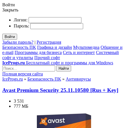
Войти
Закрыть
Логин:
Пароль:
Войти
Забыли пароль?
|
Регистрация
Безопасность ПК
Графика и дизайн
Мультимедиа
Общение и
e-mail
Программы для бизнеса
Сеть и интернет
Системный
софт и утилиты
Прочий софт
IceProgs.ru
Бесплатный софт и программы для Windows
Найти
Полная версия сайта
IceProgs.ru
»
Безопасность ПК
»
Антивирусы
Avast Premium Security 25.11.10580 [Rus + Key]
3 531
777 МБ