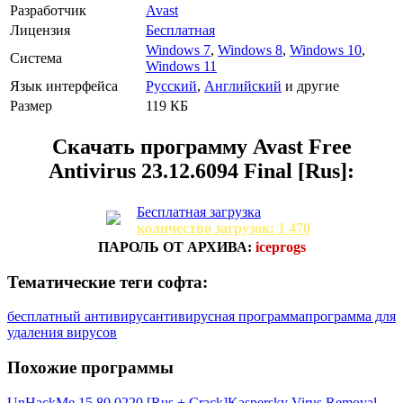
Разработчик
Avast
Лицензия
Бесплатная
Windows 7
,
Windows 8
,
Windows 10
,
Система
Windows 11
Язык интерфейса
Русский
,
Английский
и другие
Размер
119 КБ
Скачать программу
Avast Free
Antivirus 23.12.6094 Final [Rus]:
Бесплатная загрузка
количество загрузок: 1 470
ПАРОЛЬ ОТ АРХИВА:
iceprogs
Тематические теги софта:
бесплатный антивирус
антивирусная программа
программа для
удаления вирусов
Похожие программы
UnHackMe 15.80.0220 [Rus + Crack]
Kaspersky Virus Removal