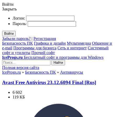
Войти
Закрыть
Логин:
Пароль:
Войти
Забыли пароль?
|
Регистрация
Безопасность ПК
Графика и дизайн
Мультимедиа
Общение и
e-mail
Программы для бизнеса
Сеть и интернет
Системный
софт и утилиты
Прочий софт
IceProgs.ru
Бесплатный софт и программы для Windows
Найти
Полная версия сайта
IceProgs.ru
»
Безопасность ПК
»
Антивирусы
Avast Free Antivirus 23.12.6094 Final [Rus]
6 602
119 КБ