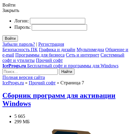
Войти
Закрыть
Логин:
Пароль:
Войти
Забыли пароль?
|
Регистрация
Безопасность ПК
Графика и дизайн
Мультимедиа
Общение и
e-mail
Программы для бизнеса
Сеть и интернет
Системный
софт и утилиты
Прочий софт
IceProgs.ru
Бесплатный софт и программы для Windows
Найти
Полная версия сайта
IceProgs.ru
»
Прочий софт
» Страница 7
Сборник программ для активации
Windows
5 665
299 МБ