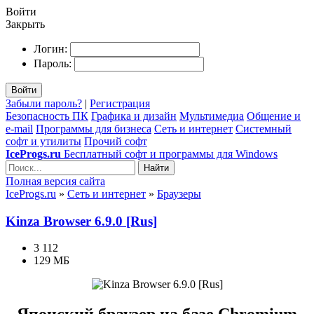
Войти
Закрыть
Логин:
Пароль:
Войти
Забыли пароль?
|
Регистрация
Безопасность ПК
Графика и дизайн
Мультимедиа
Общение и
e-mail
Программы для бизнеса
Сеть и интернет
Системный
софт и утилиты
Прочий софт
IceProgs.ru
Бесплатный софт и программы для Windows
Найти
Полная версия сайта
IceProgs.ru
»
Сеть и интернет
»
Браузеры
Kinza Browser 6.9.0 [Rus]
3 112
129 МБ