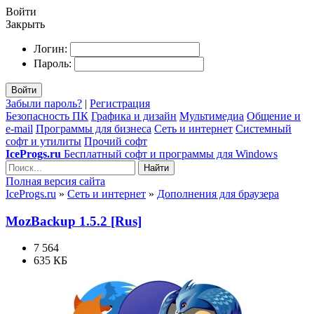
Войти
Закрыть
Логин:
Пароль:
Войти
Забыли пароль?
|
Регистрация
Безопасность ПК
Графика и дизайн
Мультимедиа
Общение и
e-mail
Программы для бизнеса
Сеть и интернет
Системный
софт и утилиты
Прочий софт
IceProgs.ru
Бесплатный софт и программы для Windows
Найти
Полная версия сайта
IceProgs.ru
»
Сеть и интернет
»
Дополнения для браузера
MozBackup 1.5.2 [Rus]
7 564
635 КБ