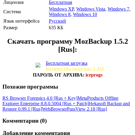
Лицензия
Бесплатная
Windows XP
,
Windows Vista
,
Windows 7
,
Система
Windows 8
,
Windows 10
Язык интерфейса
Русский
Размер
635 КБ
Скачать программу
MozBackup 1.5.2
[Rus]:
Бесплатная загрузка
количество загрузок: 1 416
ПАРОЛЬ ОТ АРХИВА:
iceprogs
Похожие программы
RS Browser Forensics 4.0 [Rus + Key]
MetaProducts Offline
Explorer Enterprise 8.8.0.5004 [Rus + Patch]
Hekasoft Backup and
Restore 0.99.1 [Rus]
WebBrowserPassView 2.18 [Rus]
Комментарии (0)
Добавление комментария