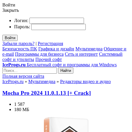
Войти
Закрыть
Логин:
Пароль:
Войти
Забыли пароль?
|
Регистрация
Безопасность ПК
Графика и дизайн
Мультимедиа
Общение и
e-mail
Программы для бизнеса
Сеть и интернет
Системный
софт и утилиты
Прочий софт
IceProgs.ru
Бесплатный софт и программы для Windows
Найти
Полная версия сайта
IceProgs.ru
»
Мультимедиа
»
Редакторы видео и аудио
Mocha Pro 2024 11.0.1.13 [+ Crack]
1 587
180 МБ