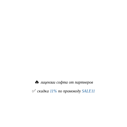
🔥
лицензии софта от партнеров
✅
скидка
11%
по промокоду
SALE11