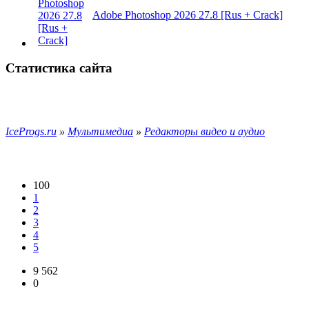
Adobe Photoshop 2026 27.8 [Rus + Crack]
Статистика сайта
IceProgs.ru
»
Мультимедиа
»
Редакторы видео и аудио
100
1
2
3
4
5
9 562
0