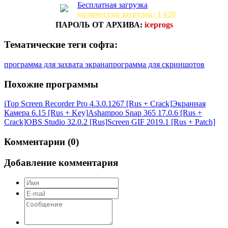
Бесплатная загрузка
количество загрузок: 1 620
ПАРОЛЬ ОТ АРХИВА:
iceprogs
Тематические теги софта:
программа для захвата экрана
программа для скриншотов
Похожие программы
iTop Screen Recorder Pro 4.3.0.1267 [Rus + Crack]
Экранная
Камера 6.15 [Rus + Key]
Ashampoo Snap 365 17.0.6 [Rus +
Crack]
OBS Studio 32.0.2 [Rus]
Screen GIF 2019.1 [Rus + Patch]
Комментарии (0)
Добавление комментария