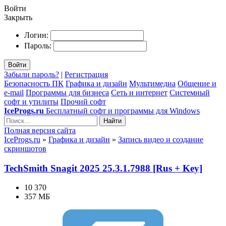
Войти
Закрыть
Логин:
Пароль:
Войти
Забыли пароль?
|
Регистрация
Безопасность ПК
Графика и дизайн
Мультимедиа
Общение и
e-mail
Программы для бизнеса
Сеть и интернет
Системный
софт и утилиты
Прочий софт
IceProgs.ru
Бесплатный софт и программы для Windows
Найти
Полная версия сайта
IceProgs.ru
»
Графика и дизайн
»
Запись видео и создание
скриншотов
TechSmith Snagit 2025 25.3.1.7988 [Rus + Key]
10 370
357 МБ