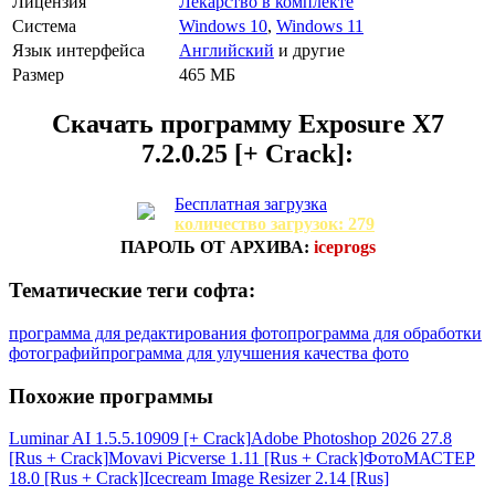
Лицензия
Лекарство в комплекте
Система
Windows 10
,
Windows 11
Язык интерфейса
Английский
и другие
Размер
465 МБ
Скачать программу
Exposure X7
7.2.0.25 [+ Crack]:
Бесплатная загрузка
количество загрузок: 279
ПАРОЛЬ ОТ АРХИВА:
iceprogs
Тематические теги софта:
программа для редактирования фото
программа для обработки
фотографий
программа для улучшения качества фото
Похожие программы
Luminar AI 1.5.5.10909 [+ Crack]
Adobe Photoshop 2026 27.8
[Rus + Crack]
Movavi Picverse 1.11 [Rus + Crack]
ФотоМАСТЕР
18.0 [Rus + Crack]
Icecream Image Resizer 2.14 [Rus]