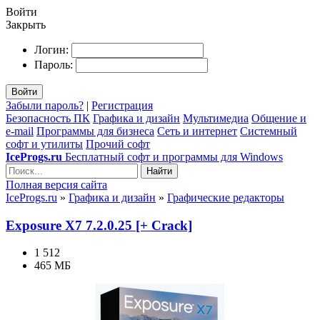
Войти
Закрыть
Логин:
Пароль:
Войти
Забыли пароль?
|
Регистрация
Безопасность ПК
Графика и дизайн
Мультимедиа
Общение и
e-mail
Программы для бизнеса
Сеть и интернет
Системный
софт и утилиты
Прочий софт
IceProgs.ru
Бесплатный софт и программы для Windows
Найти
Полная версия сайта
IceProgs.ru
»
Графика и дизайн
»
Графические редакторы
Exposure X7 7.2.0.25 [+ Crack]
1 512
465 МБ