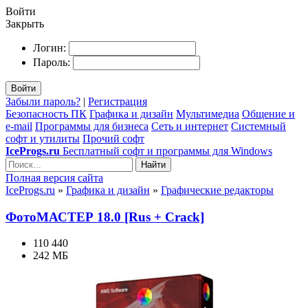
Войти
Закрыть
Логин:
Пароль:
Войти
Забыли пароль?
|
Регистрация
Безопасность ПК
Графика и дизайн
Мультимедиа
Общение и
e-mail
Программы для бизнеса
Сеть и интернет
Системный
софт и утилиты
Прочий софт
IceProgs.ru
Бесплатный софт и программы для Windows
Найти
Полная версия сайта
IceProgs.ru
»
Графика и дизайн
»
Графические редакторы
ФотоМАСТЕР 18.0 [Rus + Crack]
110 440
242 МБ