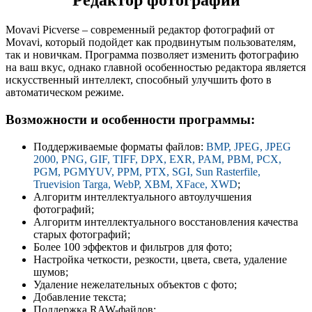
Редактор фотографий
Movavi Picverse – современный редактор фотографий от
Movavi, который подойдет как продвинутым пользователям,
так и новичкам. Программа позволяет изменить фотографию
на ваш вкус, однако главной особенностью редактора является
искусственный интеллект, способный улучшить фото в
автоматическом режиме.
Возможности и особенности программы:
Поддерживаемые форматы файлов:
BMP, JPEG, JPEG
2000, PNG, GIF, TIFF, DPX, EXR, PAM, PBM, PCX,
PGM, PGMYUV, PPM, PTX, SGI, Sun Rasterfile,
Truevision Targa, WebP, XBM, XFace, XWD
;
Алгоритм интеллектуального автоулучшения
фотографий;
Алгоритм интеллектуального восстановления качества
старых фотографий;
Более 100 эффектов и фильтров для фото;
Настройка четкости, резкости, цвета, света, удаление
шумов;
Удаление нежелательных объектов с фото;
Добавление текста;
Поддержка RAW-файлов;