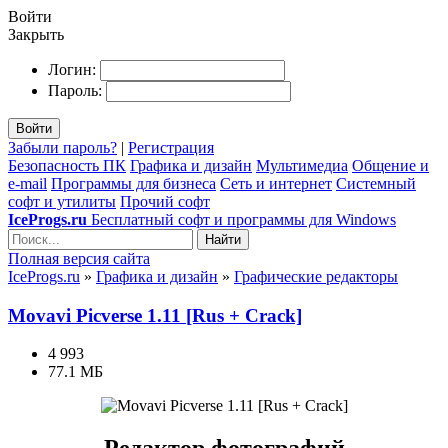
Войти
Закрыть
Логин:
Пароль:
Войти
Забыли пароль?
|
Регистрация
Безопасность ПК
Графика и дизайн
Мультимедиа
Общение и
e-mail
Программы для бизнеса
Сеть и интернет
Системный
софт и утилиты
Прочий софт
IceProgs.ru
Бесплатный софт и программы для Windows
Найти
Полная версия сайта
IceProgs.ru
»
Графика и дизайн
»
Графические редакторы
Movavi Picverse 1.11 [Rus + Crack]
4 993
77.1 МБ