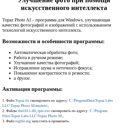
Улучшение фото при помощи
искусственного интеллекта
Topaz Photo AI – программа для Windows, улучшающая
качество фотографий и изображений с использованием
технологий искусственного интеллекта.
Возможности и особенности программы:
Автоматическая обработка фото;
Работа в ручном режиме;
Улучшение качества фотографий;
Исправление шума и неточного фокуса;
Повышение контрастности и резкости;
и другое.
Активация программы:
1. Файл
Topaz.lic
скопировать по адресу:
C:\ProgramData\Topaz Labs
LLC\Topaz Photo AI\models\
;
2. Файлы
rlm1611.dll
,
tpai.exe
скопировать по адресу:
C:\Program
Files\Topaz Labs LLC\Topaz Photo AI\
;
3. Файл
regfile.reg
запустить и применить.