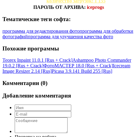
количество загрузок: 1 155
ПАРОЛЬ ОТ АРХИВА:
iceprogs
Тематические теги софта:
программа для редактирования фото
программа для обработки
фотографий
программа для улучшения качества фото
Похожие программы
Teorex Inpaint 11.0.1 [Rus + Crack]
Ashampoo Photo Commander
19.0.2 [Rus + Crack]
ФотоМАСТЕР 18.0 [Rus + Crack]
Icecream
Image Resizer 2.14 [Rus]
Picasa 3.9.141 Build 255 [Rus]
Комментарии (0)
Добавление комментария
Проверка на робота