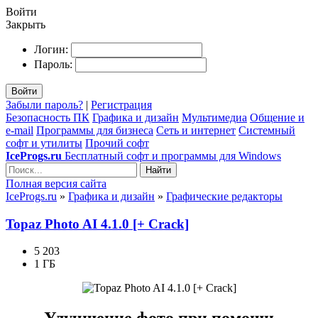
Войти
Закрыть
Логин:
Пароль:
Войти
Забыли пароль?
|
Регистрация
Безопасность ПК
Графика и дизайн
Мультимедиа
Общение и
e-mail
Программы для бизнеса
Сеть и интернет
Системный
софт и утилиты
Прочий софт
IceProgs.ru
Бесплатный софт и программы для Windows
Найти
Полная версия сайта
IceProgs.ru
»
Графика и дизайн
»
Графические редакторы
Topaz Photo AI 4.1.0 [+ Crack]
5 203
1 ГБ