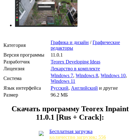
Графика и дизайн
/
Графические
Категория
редакторы
Версия программы
11.0.1
Разработчик
Teorex Developing Ideas
Лицензия
Лекарство в комплекте
Windows 7
,
Windows 8
,
Windows 10
,
Система
Windows 11
Язык интерфейса
Русский
,
Английский
и другие
Размер
96.2 МБ
Скачать программу
Teorex Inpaint
11.0.1 [Rus + Crack]:
Бесплатная загрузка
количество загрузок: 556