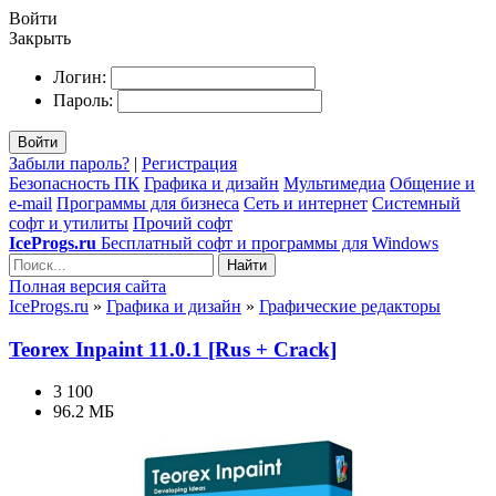
Войти
Закрыть
Логин:
Пароль:
Войти
Забыли пароль?
|
Регистрация
Безопасность ПК
Графика и дизайн
Мультимедиа
Общение и
e-mail
Программы для бизнеса
Сеть и интернет
Системный
софт и утилиты
Прочий софт
IceProgs.ru
Бесплатный софт и программы для Windows
Найти
Полная версия сайта
IceProgs.ru
»
Графика и дизайн
»
Графические редакторы
Teorex Inpaint 11.0.1 [Rus + Crack]
3 100
96.2 МБ