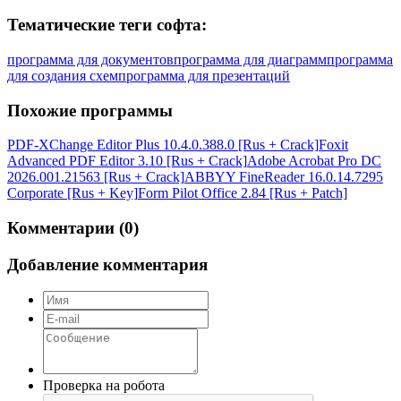
Тематические теги софта:
программа для документов
программа для диаграмм
программа
для создания схем
программа для презентаций
Похожие программы
PDF-XChange Editor Plus 10.4.0.388.0 [Rus + Crack]
Foxit
Advanced PDF Editor 3.10 [Rus + Crack]
Adobe Acrobat Pro DC
2026.001.21563 [Rus + Crack]
ABBYY FineReader 16.0.14.7295
Corporate [Rus + Key]
Form Pilot Office 2.84 [Rus + Patch]
Комментарии (0)
Добавление комментария
Проверка на робота