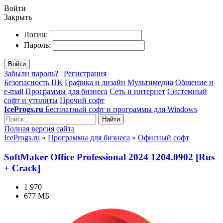
Войти
Закрыть
Логин:
Пароль:
Войти
Забыли пароль?
|
Регистрация
Безопасность ПК
Графика и дизайн
Мультимедиа
Общение и
e-mail
Программы для бизнеса
Сеть и интернет
Системный
софт и утилиты
Прочий софт
IceProgs.ru
Бесплатный софт и программы для Windows
Найти
Полная версия сайта
IceProgs.ru
»
Программы для бизнеса
»
Офисный софт
SoftMaker Office Professional 2024 1204.0902 [Rus
+ Crack]
1 970
677 МБ