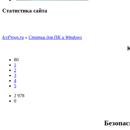
Статистика сайта
IceProgs.ru
»
Статьи для ПК и Windows
К
80
1
2
3
4
5
2 978
0
Безопас