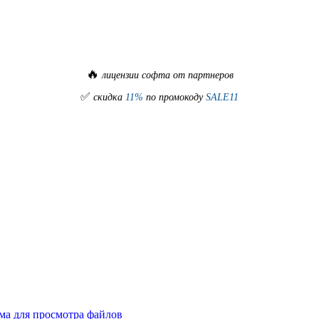
🔥
лицензии софта от партнеров
✅
скидка
11%
по промокоду
SALE11
ма для просмотра файлов